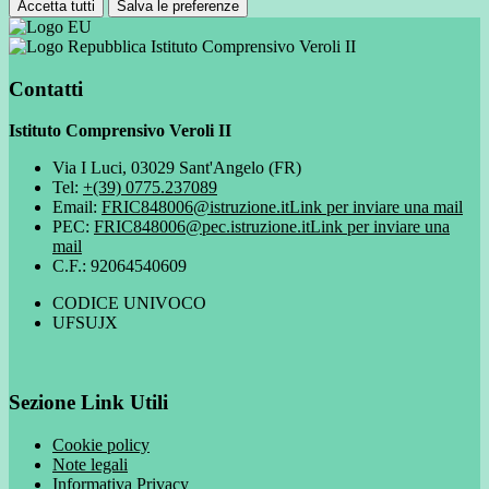
Accetta tutti
Salva le preferenze
Istituto Comprensivo Veroli II
Contatti
Istituto Comprensivo Veroli II
Via I Luci, 03029 Sant'Angelo (FR)
Tel:
+(39) 0775.237089
Email:
FRIC848006@istruzione.it
Link per inviare una mail
PEC:
FRIC848006@pec.istruzione.it
Link per inviare una
mail
C.F.: 92064540609
CODICE UNIVOCO
UFSUJX
Sezione Link Utili
Cookie policy
Note legali
Informativa Privacy