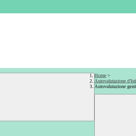
Home
>
Autovalutazione d'Ist
Autovalutazione genit