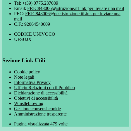
Tel:
+(39) 0775.237089
Email:
FRIC848006@istruzione.it
Link per inviare una mail
PEC:
FRIC848006@pec.istruzione.it
Link per inviare una
mail
C.F.: 92064540609
CODICE UNIVOCO
UFSUJX
Sezione Link Utili
Cookie policy
Note legali
Informativa Privacy
Ufficio Relazioni con il Pubblico
Dichiarazione di accessibilità
Obiettivi di accessibilità
Whistleblowing
Gestione consensi cookie
Amministrazione trasparente
Pagina visualizzata
479
volte