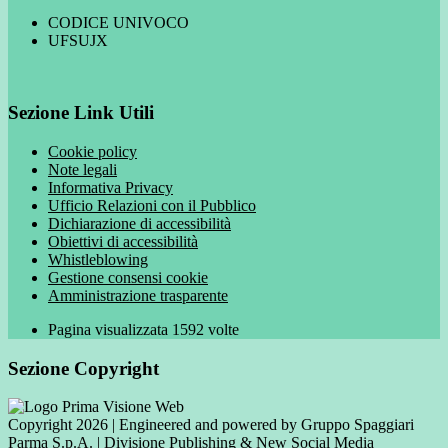
CODICE UNIVOCO
UFSUJX
Sezione Link Utili
Cookie policy
Note legali
Informativa Privacy
Ufficio Relazioni con il Pubblico
Dichiarazione di accessibilità
Obiettivi di accessibilità
Whistleblowing
Gestione consensi cookie
Amministrazione trasparente
Pagina visualizzata
1592
volte
Sezione Copyright
Copyright 2026 | Engineered and powered by Gruppo Spaggiari
Parma S.p.A. | Divisione Publishing & New Social Media