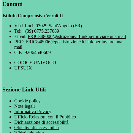
Contatti
Istituto Comprensivo Veroli II
Via I Luci, 03029 Sant'Angelo (FR)
Tel:
+(39) 0775.237089
Email:
FRIC848006@istruzione.it
Link per inviare una mail
PEC:
FRIC848006@pec.istruzione.it
Link per inviare una
mail
C.F.: 92064540609
CODICE UNIVOCO
UFSUJX
Sezione Link Utili
Cookie policy
Note legali
Informativa Privacy
Ufficio Relazioni con il Pubblico
Dichiarazione di accessibilità
Obiettivi di accessibilità
Whistleblowing