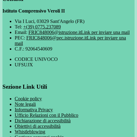
Istituto Comprensivo Veroli II
Via I Luci, 03029 Sant'Angelo (FR)
Tel:
+(39) 0775.237089
Email:
FRIC848006@istruzione.it
Link per inviare una mail
PEC:
FRIC848006@pec.istruzione.it
Link per inviare una
mail
C.F.: 92064540609
CODICE UNIVOCO
UFSUJX
Sezione Link Utili
Cookie policy
Note legali
Informativa Privacy
Ufficio Relazioni con il Pubblico
Dichiarazione di accessibilità
Obiettivi di accessibilità
Whistleblowing