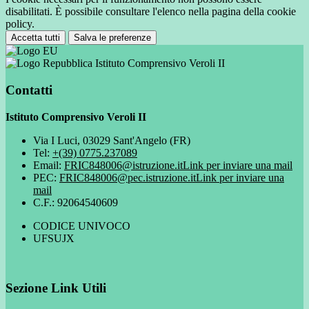
disabilitati. È possibile consultare l'elenco nella pagina della cookie
policy.
Accetta tutti
Salva le preferenze
Istituto Comprensivo Veroli II
Contatti
Istituto Comprensivo Veroli II
Via I Luci, 03029 Sant'Angelo (FR)
Tel:
+(39) 0775.237089
Email:
FRIC848006@istruzione.it
Link per inviare una mail
PEC:
FRIC848006@pec.istruzione.it
Link per inviare una
mail
C.F.: 92064540609
CODICE UNIVOCO
UFSUJX
Sezione Link Utili