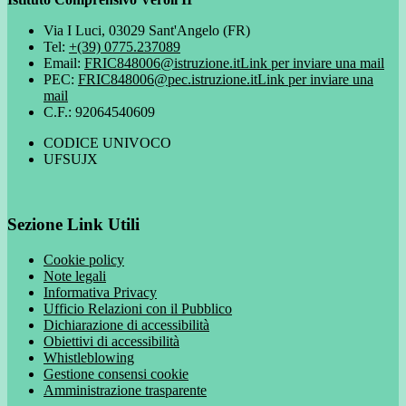
Via I Luci, 03029 Sant'Angelo (FR)
Tel:
+(39) 0775.237089
Email:
FRIC848006@istruzione.it
Link per inviare una mail
PEC:
FRIC848006@pec.istruzione.it
Link per inviare una
mail
C.F.: 92064540609
CODICE UNIVOCO
UFSUJX
Sezione Link Utili
Cookie policy
Note legali
Informativa Privacy
Ufficio Relazioni con il Pubblico
Dichiarazione di accessibilità
Obiettivi di accessibilità
Whistleblowing
Gestione consensi cookie
Amministrazione trasparente