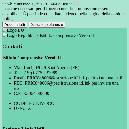
Cookie necessari per il funzionamento
I cookie necessari per il funzionamento non possono essere
disabilitati. È possibile consultare l'elenco nella pagina della cookie
policy.
Accetta tutti
Salva le preferenze
Istituto Comprensivo Veroli II
Contatti
Istituto Comprensivo Veroli II
Via I Luci, 03029 Sant'Angelo (FR)
Tel:
+(39) 0775.237089
Email:
FRIC848006@istruzione.it
Link per inviare una mail
PEC:
FRIC848006@pec.istruzione.it
Link per inviare una
mail
C.F.: 92064540609
CODICE UNIVOCO
UFSUJX