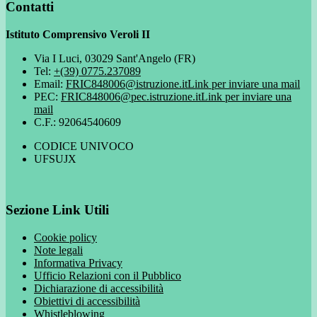
Contatti
Istituto Comprensivo Veroli II
Via I Luci, 03029 Sant'Angelo (FR)
Tel:
+(39) 0775.237089
Email:
FRIC848006@istruzione.it
Link per inviare una mail
PEC:
FRIC848006@pec.istruzione.it
Link per inviare una
mail
C.F.: 92064540609
CODICE UNIVOCO
UFSUJX
Sezione Link Utili
Cookie policy
Note legali
Informativa Privacy
Ufficio Relazioni con il Pubblico
Dichiarazione di accessibilità
Obiettivi di accessibilità
Whistleblowing