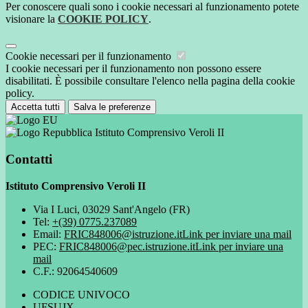
Per conoscere quali sono i cookie necessari al funzionamento potete
visionare la
COOKIE POLICY
.
Cookie necessari per il funzionamento
I cookie necessari per il funzionamento non possono essere
disabilitati. È possibile consultare l'elenco nella pagina della cookie
policy.
Accetta tutti
Salva le preferenze
Istituto Comprensivo Veroli II
Contatti
Istituto Comprensivo Veroli II
Via I Luci, 03029 Sant'Angelo (FR)
Tel:
+(39) 0775.237089
Email:
FRIC848006@istruzione.it
Link per inviare una mail
PEC:
FRIC848006@pec.istruzione.it
Link per inviare una
mail
C.F.: 92064540609
CODICE UNIVOCO
UFSUJX