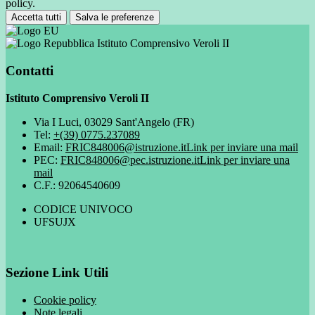
policy.
Accetta tutti
Salva le preferenze
Istituto Comprensivo Veroli II
Contatti
Istituto Comprensivo Veroli II
Via I Luci, 03029 Sant'Angelo (FR)
Tel:
+(39) 0775.237089
Email:
FRIC848006@istruzione.it
Link per inviare una mail
PEC:
FRIC848006@pec.istruzione.it
Link per inviare una
mail
C.F.: 92064540609
CODICE UNIVOCO
UFSUJX
Sezione Link Utili
Cookie policy
Note legali