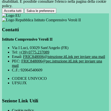
disabilitati. È possibile consultare l'elenco nella pagina della cookie
policy.
Accetta tutti
Salva le preferenze
Istituto Comprensivo Veroli II
Contatti
Istituto Comprensivo Veroli II
Via I Luci, 03029 Sant'Angelo (FR)
Tel:
+(39) 0775.237089
Email:
FRIC848006@istruzione.it
Link per inviare una mail
PEC:
FRIC848006@pec.istruzione.it
Link per inviare una
mail
C.F.: 92064540609
CODICE UNIVOCO
UFSUJX
Sezione Link Utili
Cookie policy