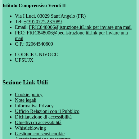
Istituto Comprensivo Veroli II
Via I Luci, 03029 Sant'Angelo (FR)
Tel:
+(39) 0775.237089
Email:
FRIC848006@istruzione.it
Link per inviare una mail
PEC:
FRIC848006@pec.istruzione.it
Link per inviare una
mail
C.F.: 92064540609
CODICE UNIVOCO
UFSUJX
Sezione Link Utili
Cookie policy
Note legali
Informativa Privacy
Ufficio Relazioni con il Pubblico
Dichiarazione di accessibilità
Obiettivi di accessibilità
Whistleblowing
Gestione consensi cookie