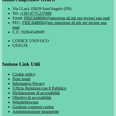
Via I Luci, 03029 Sant'Angelo (FR)
Tel:
+(39) 0775.237089
Email:
FRIC848006@istruzione.it
Link per inviare una mail
PEC:
FRIC848006@pec.istruzione.it
Link per inviare una
mail
C.F.: 92064540609
CODICE UNIVOCO
UFSUJX
Sezione Link Utili
Cookie policy
Note legali
Informativa Privacy
Ufficio Relazioni con il Pubblico
Dichiarazione di accessibilità
Obiettivi di accessibilità
Whistleblowing
Gestione consensi cookie
Amministrazione trasparente