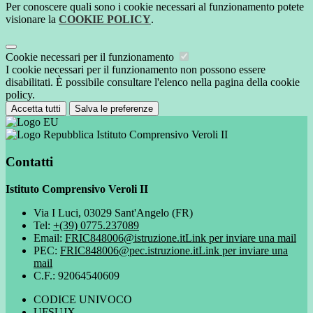
Per conoscere quali sono i cookie necessari al funzionamento potete
visionare la
COOKIE POLICY
.
Cookie necessari per il funzionamento
I cookie necessari per il funzionamento non possono essere
disabilitati. È possibile consultare l'elenco nella pagina della cookie
policy.
Accetta tutti
Salva le preferenze
Istituto Comprensivo Veroli II
Contatti
Istituto Comprensivo Veroli II
Via I Luci, 03029 Sant'Angelo (FR)
Tel:
+(39) 0775.237089
Email:
FRIC848006@istruzione.it
Link per inviare una mail
PEC:
FRIC848006@pec.istruzione.it
Link per inviare una
mail
C.F.: 92064540609
CODICE UNIVOCO
UFSUJX