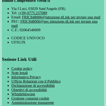
Istituto Comprensivo Veroli II
Via I Luci, 03029 Sant'Angelo (FR)
Tel:
+(39) 0775.237089
Email:
FRIC848006@istruzione.it
Link per inviare una mail
PEC:
FRIC848006@pec.istruzione.it
Link per inviare una
mail
C.F.: 92064540609
CODICE UNIVOCO
UFSUJX
Sezione Link Utili
Cookie policy
Note legali
Informativa Privacy
Ufficio Relazioni con il Pubblico
Dichiarazione di accessibilità
Obiettivi di accessibilità
Whistleblowing
Gestione consensi cookie
Amministrazione trasparente