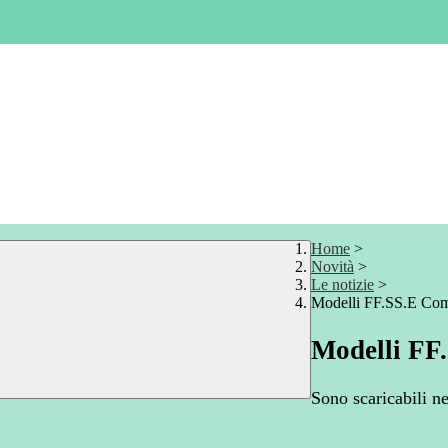
Home
>
Novità
>
Le notizie
>
Modelli FF.SS.E Com
Modelli FF
Sono scaricabili ne