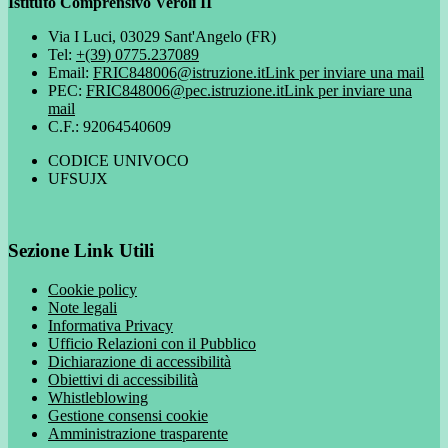
Istituto Comprensivo Veroli II
Via I Luci, 03029 Sant'Angelo (FR)
Tel:
+(39) 0775.237089
Email:
FRIC848006@istruzione.it
Link per inviare una mail
PEC:
FRIC848006@pec.istruzione.it
Link per inviare una
mail
C.F.: 92064540609
CODICE UNIVOCO
UFSUJX
Sezione Link Utili
Cookie policy
Note legali
Informativa Privacy
Ufficio Relazioni con il Pubblico
Dichiarazione di accessibilità
Obiettivi di accessibilità
Whistleblowing
Gestione consensi cookie
Amministrazione trasparente