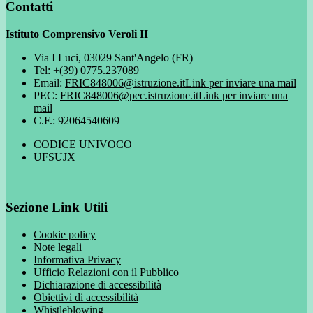
Contatti
Istituto Comprensivo Veroli II
Via I Luci, 03029 Sant'Angelo (FR)
Tel:
+(39) 0775.237089
Email:
FRIC848006@istruzione.it
Link per inviare una mail
PEC:
FRIC848006@pec.istruzione.it
Link per inviare una
mail
C.F.: 92064540609
CODICE UNIVOCO
UFSUJX
Sezione Link Utili
Cookie policy
Note legali
Informativa Privacy
Ufficio Relazioni con il Pubblico
Dichiarazione di accessibilità
Obiettivi di accessibilità
Whistleblowing