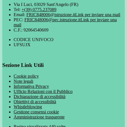
Via I Luci, 03029 Sant'Angelo (FR)
Tel:
+(39) 0775.237089
Email:
FRIC848006@istruzione.it
Link per inviare una mail
PEC:
FRIC848006@pec.istruzione.it
Link per inviare una
mail
C.F.: 92064540609
CODICE UNIVOCO
UFSUJX
Sezione Link Utili
Cookie policy
Note legali
Informativa Privacy
Ufficio Relazioni con il Pubblico
Dichiarazione di accessibilità
Obiettivi di accessibilità
Whistleblowing
Gestione consensi cookie
Amministrazione trasparente
Pagina visualizzata
440
volte