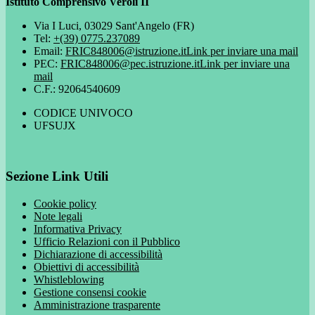
Istituto Comprensivo Veroli II
Via I Luci, 03029 Sant'Angelo (FR)
Tel:
+(39) 0775.237089
Email:
FRIC848006@istruzione.it
Link per inviare una mail
PEC:
FRIC848006@pec.istruzione.it
Link per inviare una
mail
C.F.: 92064540609
CODICE UNIVOCO
UFSUJX
Sezione Link Utili
Cookie policy
Note legali
Informativa Privacy
Ufficio Relazioni con il Pubblico
Dichiarazione di accessibilità
Obiettivi di accessibilità
Whistleblowing
Gestione consensi cookie
Amministrazione trasparente