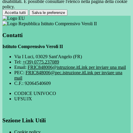
disabilitati. È possibile consultare l'elenco nella pagina della cookie
policy.
Accetta tutti
Salva le preferenze
Istituto Comprensivo Veroli II
Contatti
Istituto Comprensivo Veroli II
Via I Luci, 03029 Sant'Angelo (FR)
Tel:
+(39) 0775.237089
Email:
FRIC848006@istruzione.it
Link per inviare una mail
PEC:
FRIC848006@pec.istruzione.it
Link per inviare una
mail
C.F.: 92064540609
CODICE UNIVOCO
UFSUJX
Sezione Link Utili
Cookie policy