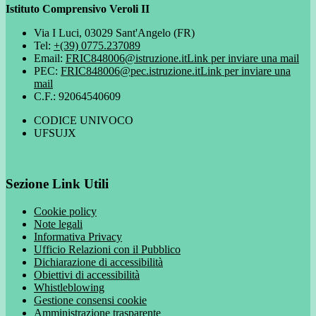
Istituto Comprensivo Veroli II
Via I Luci, 03029 Sant'Angelo (FR)
Tel:
+(39) 0775.237089
Email:
FRIC848006@istruzione.it
Link per inviare una mail
PEC:
FRIC848006@pec.istruzione.it
Link per inviare una
mail
C.F.: 92064540609
CODICE UNIVOCO
UFSUJX
Sezione Link Utili
Cookie policy
Note legali
Informativa Privacy
Ufficio Relazioni con il Pubblico
Dichiarazione di accessibilità
Obiettivi di accessibilità
Whistleblowing
Gestione consensi cookie
Amministrazione trasparente