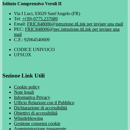
Istituto Comprensivo Veroli II
Via I Luci, 03029 Sant'Angelo (FR)
Tel:
+(39) 0775.237089
Email:
FRIC848006@istruzione.it
Link per inviare una mail
PEC:
FRIC848006@pec.istruzione.it
Link per inviare una
mail
C.F.: 92064540609
CODICE UNIVOCO
UFSUJX
Sezione Link Utili
Cookie policy
Note legali
Informativa Privacy
Ufficio Relazioni con il Pubblico
Dichiarazione di accessibilità
Obiettivi di accessibilità
Whistleblowing
Gestione consensi cookie
Amministrazione trasparente