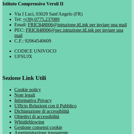
Istituto Comprensivo Veroli II
Via I Luci, 03029 Sant'Angelo (FR)
Tel:
+(39) 0775.237089
Email:
FRIC848006@istruzione.it
Link per inviare una mail
PEC:
FRIC848006@pec.istruzione.it
Link per inviare una
mail
C.F.: 92064540609
CODICE UNIVOCO
UFSUJX
Sezione Link Utili
Cookie policy
Note legali
Informativa Privacy
Ufficio Relazioni con il Pubblico
Dichiarazione di accessibilità
Obiettivi di accessibilità
Whistleblowing
Gestione consensi cookie
Amministrazione trasparente