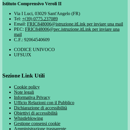
Istituto Comprensivo Veroli II
Via I Luci, 03029 Sant'Angelo (FR)
Tel:
+(39) 0775.237089
Email:
FRIC848006@istruzione.it
Link per inviare una mail
PEC:
FRIC848006@pec.istruzione.it
Link per inviare una
mail
C.F.: 92064540609
CODICE UNIVOCO
UFSUJX
Sezione Link Utili
Cookie policy
Note legali
Informativa Privacy
Ufficio Relazioni con il Pubblico
Dichiarazione di accessibilità
Obiettivi di accessibilità
Whistleblowing
Gestione consensi cookie
Amministrazione trasparente