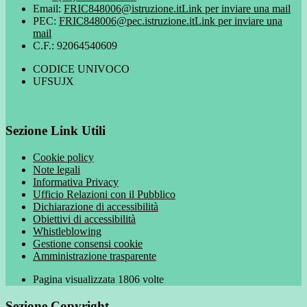
Email:
FRIC848006@istruzione.it
Link per inviare una mail
PEC:
FRIC848006@pec.istruzione.it
Link per inviare una
mail
C.F.: 92064540609
CODICE UNIVOCO
UFSUJX
Sezione Link Utili
Cookie policy
Note legali
Informativa Privacy
Ufficio Relazioni con il Pubblico
Dichiarazione di accessibilità
Obiettivi di accessibilità
Whistleblowing
Gestione consensi cookie
Amministrazione trasparente
Pagina visualizzata
1806
volte
Sezione Copyright