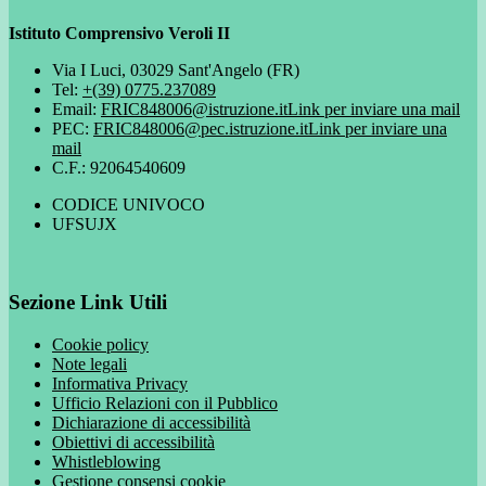
Istituto Comprensivo Veroli II
Via I Luci, 03029 Sant'Angelo (FR)
Tel:
+(39) 0775.237089
Email:
FRIC848006@istruzione.it
Link per inviare una mail
PEC:
FRIC848006@pec.istruzione.it
Link per inviare una
mail
C.F.: 92064540609
CODICE UNIVOCO
UFSUJX
Sezione Link Utili
Cookie policy
Note legali
Informativa Privacy
Ufficio Relazioni con il Pubblico
Dichiarazione di accessibilità
Obiettivi di accessibilità
Whistleblowing
Gestione consensi cookie