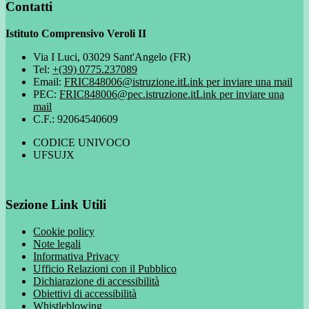
Contatti
Istituto Comprensivo Veroli II
Via I Luci, 03029 Sant'Angelo (FR)
Tel:
+(39) 0775.237089
Email:
FRIC848006@istruzione.it
Link per inviare una mail
PEC:
FRIC848006@pec.istruzione.it
Link per inviare una
mail
C.F.: 92064540609
CODICE UNIVOCO
UFSUJX
Sezione Link Utili
Cookie policy
Note legali
Informativa Privacy
Ufficio Relazioni con il Pubblico
Dichiarazione di accessibilità
Obiettivi di accessibilità
Whistleblowing