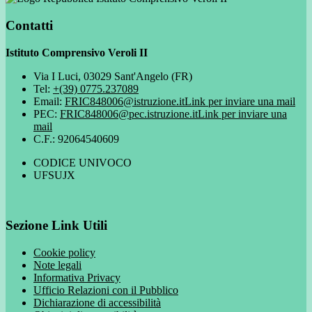
Contatti
Istituto Comprensivo Veroli II
Via I Luci, 03029 Sant'Angelo (FR)
Tel:
+(39) 0775.237089
Email:
FRIC848006@istruzione.it
Link per inviare una mail
PEC:
FRIC848006@pec.istruzione.it
Link per inviare una
mail
C.F.: 92064540609
CODICE UNIVOCO
UFSUJX
Sezione Link Utili
Cookie policy
Note legali
Informativa Privacy
Ufficio Relazioni con il Pubblico
Dichiarazione di accessibilità