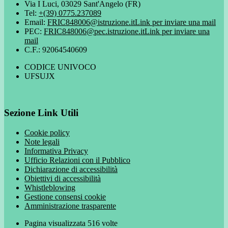
Via I Luci, 03029 Sant'Angelo (FR)
Tel:
+(39) 0775.237089
Email:
FRIC848006@istruzione.it
Link per inviare una mail
PEC:
FRIC848006@pec.istruzione.it
Link per inviare una
mail
C.F.: 92064540609
CODICE UNIVOCO
UFSUJX
Sezione Link Utili
Cookie policy
Note legali
Informativa Privacy
Ufficio Relazioni con il Pubblico
Dichiarazione di accessibilità
Obiettivi di accessibilità
Whistleblowing
Gestione consensi cookie
Amministrazione trasparente
Pagina visualizzata
516
volte