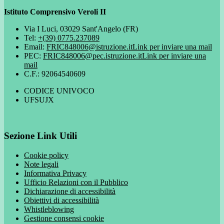
Istituto Comprensivo Veroli II
Via I Luci, 03029 Sant'Angelo (FR)
Tel:
+(39) 0775.237089
Email:
FRIC848006@istruzione.it
Link per inviare una mail
PEC:
FRIC848006@pec.istruzione.it
Link per inviare una
mail
C.F.: 92064540609
CODICE UNIVOCO
UFSUJX
Sezione Link Utili
Cookie policy
Note legali
Informativa Privacy
Ufficio Relazioni con il Pubblico
Dichiarazione di accessibilità
Obiettivi di accessibilità
Whistleblowing
Gestione consensi cookie