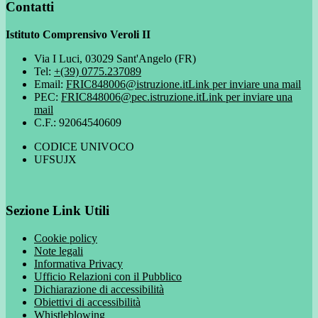
Contatti
Istituto Comprensivo Veroli II
Via I Luci, 03029 Sant'Angelo (FR)
Tel:
+(39) 0775.237089
Email:
FRIC848006@istruzione.it
Link per inviare una mail
PEC:
FRIC848006@pec.istruzione.it
Link per inviare una
mail
C.F.: 92064540609
CODICE UNIVOCO
UFSUJX
Sezione Link Utili
Cookie policy
Note legali
Informativa Privacy
Ufficio Relazioni con il Pubblico
Dichiarazione di accessibilità
Obiettivi di accessibilità
Whistleblowing