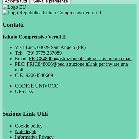
Accetta tutti
Salva le preferenze
Istituto Comprensivo Veroli II
Contatti
Istituto Comprensivo Veroli II
Via I Luci, 03029 Sant'Angelo (FR)
Tel:
+(39) 0775.237089
Email:
FRIC848006@istruzione.it
Link per inviare una mail
PEC:
FRIC848006@pec.istruzione.it
Link per inviare una
mail
C.F.: 92064540609
CODICE UNIVOCO
UFSUJX
Sezione Link Utili
Cookie policy
Note legali
Informativa Privacy