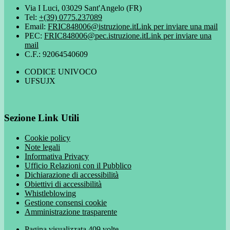
Via I Luci, 03029 Sant'Angelo (FR)
Tel:
+(39) 0775.237089
Email:
FRIC848006@istruzione.it
Link per inviare una mail
PEC:
FRIC848006@pec.istruzione.it
Link per inviare una
mail
C.F.: 92064540609
CODICE UNIVOCO
UFSUJX
Sezione Link Utili
Cookie policy
Note legali
Informativa Privacy
Ufficio Relazioni con il Pubblico
Dichiarazione di accessibilità
Obiettivi di accessibilità
Whistleblowing
Gestione consensi cookie
Amministrazione trasparente
Pagina visualizzata
409
volte