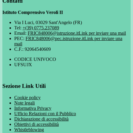
Contatti
Istituto Comprensivo Veroli II
Via I Luci, 03029 Sant'Angelo (FR)
Tel:
+(39) 0775.237089
Email:
FRIC848006@istruzione.it
Link per inviare una mail
PEC:
FRIC848006@pec.istruzione.it
Link per inviare una
mail
C.F.: 92064540609
CODICE UNIVOCO
UFSUJX
Sezione Link Utili
Cookie policy
Note legali
Informativa Privacy
Ufficio Relazioni con il Pubblico
Dichiarazione di accessibilità
Obiettivi di accessibilità
Whistleblowing