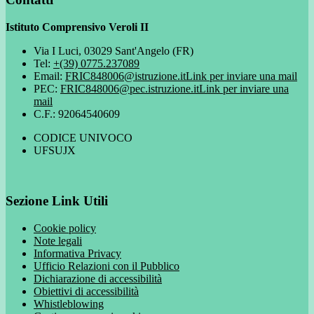
Istituto Comprensivo Veroli II
Via I Luci, 03029 Sant'Angelo (FR)
Tel:
+(39) 0775.237089
Email:
FRIC848006@istruzione.it
Link per inviare una mail
PEC:
FRIC848006@pec.istruzione.it
Link per inviare una
mail
C.F.: 92064540609
CODICE UNIVOCO
UFSUJX
Sezione Link Utili
Cookie policy
Note legali
Informativa Privacy
Ufficio Relazioni con il Pubblico
Dichiarazione di accessibilità
Obiettivi di accessibilità
Whistleblowing