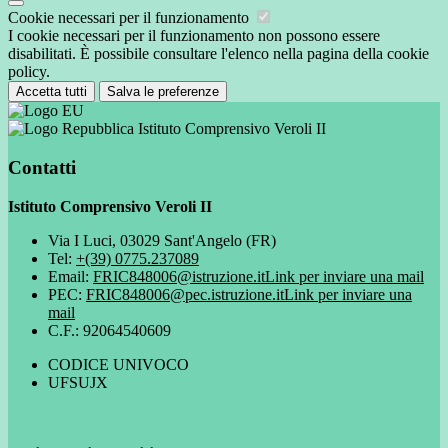
Cookie necessari per il funzionamento
I cookie necessari per il funzionamento non possono essere
disabilitati. È possibile consultare l'elenco nella pagina della cookie
policy.
Accetta tutti
Salva le preferenze
Istituto Comprensivo Veroli II
Contatti
Istituto Comprensivo Veroli II
Via I Luci, 03029 Sant'Angelo (FR)
Tel:
+(39) 0775.237089
Email:
FRIC848006@istruzione.it
Link per inviare una mail
PEC:
FRIC848006@pec.istruzione.it
Link per inviare una
mail
C.F.: 92064540609
CODICE UNIVOCO
UFSUJX