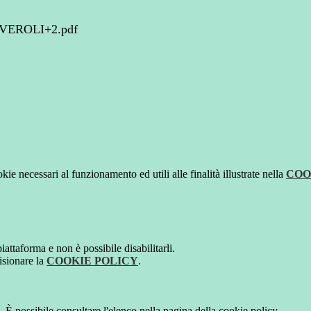
VEROLI+2.pdf
kie necessari al funzionamento ed utili alle finalità illustrate nella
COO
attaforma e non è possibile disabilitarli.
isionare la
COOKIE POLICY
.
 È possibile consultare l'elenco nella pagina della cookie policy.