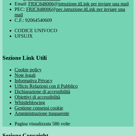
Email:
FRIC848006@istruzione.it
Link per inviare una mail
PEC:
FRIC848006@pec.istruzione.it
Link per inviare una
mail
C.F.: 92064540609
CODICE UNIVOCO
UFSUJX
Sezione Link Utili
Cookie policy
Note legali
Informativa Privacy
Ufficio Relazioni con il Pubblico
Dichiarazione di accessibilità
Obiettivi di accessibilità
Whistleblowing
Gestione consensi cookie
Amministrazione trasparente
Pagina visualizzata
586
volte
Sezione Copyright