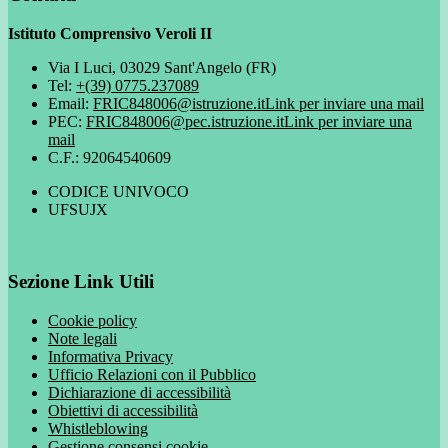
Istituto Comprensivo Veroli II
Via I Luci, 03029 Sant'Angelo (FR)
Tel:
+(39) 0775.237089
Email:
FRIC848006@istruzione.it
Link per inviare una mail
PEC:
FRIC848006@pec.istruzione.it
Link per inviare una
mail
C.F.: 92064540609
CODICE UNIVOCO
UFSUJX
Sezione Link Utili
Cookie policy
Note legali
Informativa Privacy
Ufficio Relazioni con il Pubblico
Dichiarazione di accessibilità
Obiettivi di accessibilità
Whistleblowing
Gestione consensi cookie