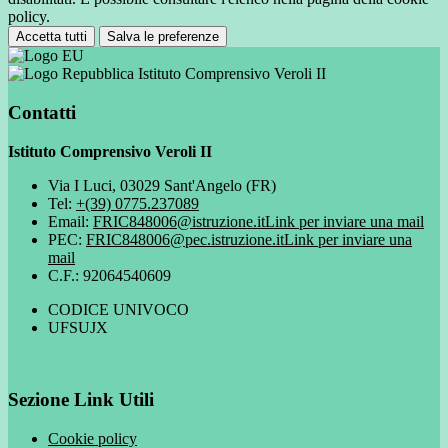
policy.
Accetta tutti
Salva le preferenze
Istituto Comprensivo Veroli II
Contatti
Istituto Comprensivo Veroli II
Via I Luci, 03029 Sant'Angelo (FR)
Tel:
+(39) 0775.237089
Email:
FRIC848006@istruzione.it
Link per inviare una mail
PEC:
FRIC848006@pec.istruzione.it
Link per inviare una
mail
C.F.: 92064540609
CODICE UNIVOCO
UFSUJX
Sezione Link Utili
Cookie policy