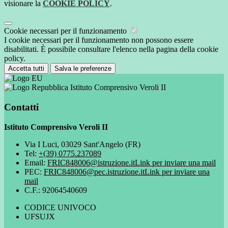
visionare la
COOKIE POLICY
.
Cookie necessari per il funzionamento
I cookie necessari per il funzionamento non possono essere
disabilitati. È possibile consultare l'elenco nella pagina della cookie
policy.
Accetta tutti
Salva le preferenze
Istituto Comprensivo Veroli II
Contatti
Istituto Comprensivo Veroli II
Via I Luci, 03029 Sant'Angelo (FR)
Tel:
+(39) 0775.237089
Email:
FRIC848006@istruzione.it
Link per inviare una mail
PEC:
FRIC848006@pec.istruzione.it
Link per inviare una
mail
C.F.: 92064540609
CODICE UNIVOCO
UFSUJX